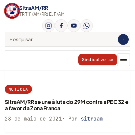
SitraAM/RR
TRT 11(AM/RR) E JF/AM
Pesquisar no site
Sindicalize-se
NOTÍCIA
SitraAM/RR se une à luta do 29M contra a PEC 32 e
a favor da Zona Franca
28 de maio de 2021
· Por
sitraam