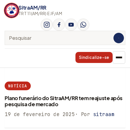
SitraAM/RR
TRT 11(AM/RR) E JF/AM
Pesquisar no site
Sindicalize-se
NOTÍCIA
Plano funerário do SitraAM/RR tem reajuste após
pesquisa de mercado
19 de fevereiro de 2025
· Por
sitraam