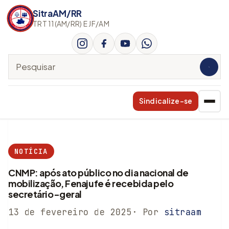
SitraAM/RR
TRT 11(AM/RR) E JF/AM
Pesquisar no site
Sindicalize-se
NOTÍCIA
CNMP: após ato público no dia nacional de
mobilização, Fenajufe é recebida pelo
secretário-geral
13 de fevereiro de 2025
· Por
sitraam