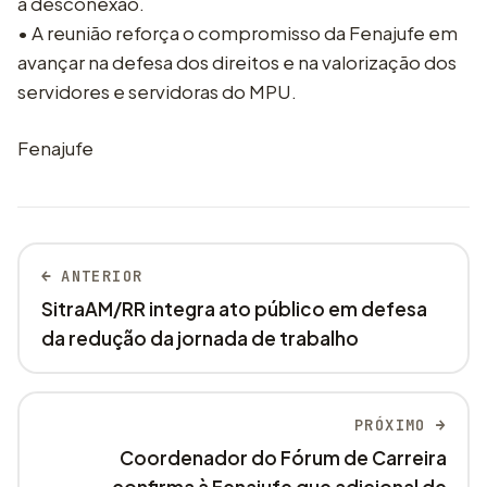
à desconexão.
• A reunião reforça o compromisso da Fenajufe em
avançar na defesa dos direitos e na valorização dos
servidores e servidoras do MPU.
Fenajufe
← ANTERIOR
SitraAM/RR integra ato público em defesa
da redução da jornada de trabalho
PRÓXIMO →
Coordenador do Fórum de Carreira
confirma à Fenajufe que adicional de