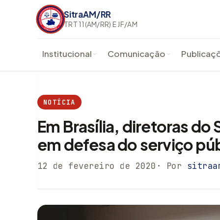
SitraAM/RR
TRT 11(AM/RR) E JF/AM
Institucional
Comunicação
Publicaç
Quem somos
Notícias
Editais
Diretoria Executiva
Artigos
Boletins
NOTÍCIA
Conselho Fiscal
Galeria de Fotos
Prestaç
Em Brasília, diretoras do
em defesa do serviço púb
Estatuto
Campanhas
Balanço 
Sede urbana
Jurídico
12 de fevereiro de 2020
· Por
sitraa
Sede campestre