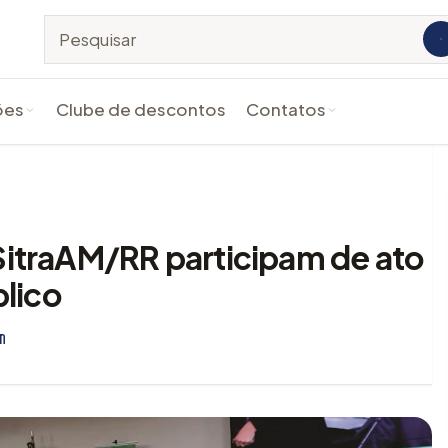
Pesquisar no site
ões
Clube de descontos
Contatos
Filie-se
Fale Conosco
ão de Contas
 SitraAM/RR participam de ato
lico
patrimonial
m