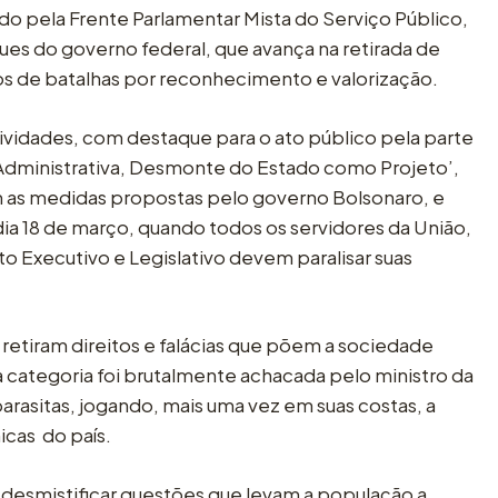
ado pela Frente Parlamentar Mista do Serviço Público,
ues do governo federal, que avança na retirada de
nos de batalhas por reconhecimento e valorização.
tividades, com destaque para o ato público pela parte
 Administrativa, Desmonte do Estado como Projeto’,
m as medidas propostas pelo governo Bolsonaro, e
ia 18 de março, quando todos os servidores da União,
to Executivo e Legislativo devem paralisar suas
etiram direitos e falácias que põem a sociedade
 a categoria foi brutalmente achacada pelo ministro da
rasitas, jogando, mais uma vez em suas costas, a
cas do país.
 desmistificar questões que levam a população a