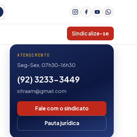
Sindicalize-se
ATENDIMENTO
Seg–Sex, 07h30–16h30
(92) 3233-3449
sitraam@gmail.com
Fale com o sindicato
Pauta jurídica