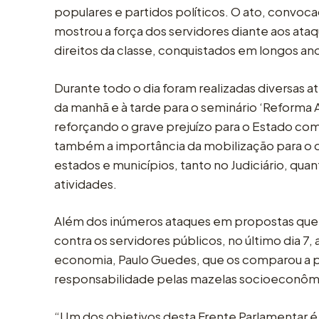
populares e partidos políticos. O ato, convoc
mostrou a força dos servidores diante aos ataq
direitos da classe, conquistados em longos a
Durante todo o dia foram realizadas diversas a
da manhã e à tarde para o seminário ‘Reforma
reforçando o grave prejuízo para o Estado co
também a importância da mobilização para o d
estados e municípios, tanto no Judiciário, quan
atividades.
Além dos inúmeros ataques em propostas que r
contra os servidores públicos, no último dia 7,
economia, Paulo Guedes, que os comparou a pa
responsabilidade pelas mazelas socioeconômi
“Um dos objetivos desta Frente Parlamentar é